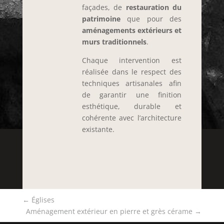
façades, de
restauration du
patrimoine
que pour des
aménagements extérieurs et
murs traditionnels
.
Chaque intervention est
réalisée dans le respect des
techniques artisanales afin
de garantir une finition
esthétique, durable et
cohérente avec l’architecture
existante.
←
Églises
Aménagement extérieur en pierre et grès cérame
→