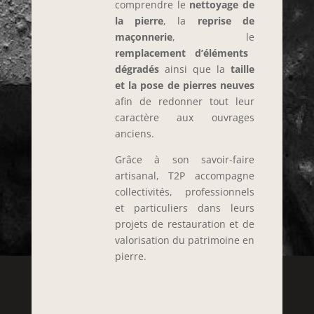
comprendre le
nettoyage de
la pierre
, la
reprise de
maçonnerie
, le
remplacement d’éléments
dégradés
ainsi que la
taille
et la pose de pierres neuves
afin de redonner tout leur
caractère aux ouvrages
anciens.
Grâce à son savoir-faire
artisanal, T2P accompagne
collectivités, professionnels
et particuliers dans leurs
projets de restauration et de
valorisation du patrimoine en
pierre.